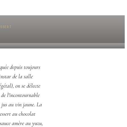
ESSERT
quée depuis toujours
nstar de la salle
gétal), on se délecte
, de l'incontournable
t jus au vin jaune. La
essert au chocolat
 sauce amère au yuzu,