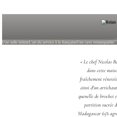
Une salle intime
L'art du service à la française
Une cave remarquable
« Le chef Nicolas B
dans cette maiso
fraîchement rénovée.
ainsi d'un artichaut
quenelle de brochet e
partition sucrée 
Madagascar 65% agrém