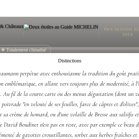
PRIX PASSION D
2026
❄ Totalement climatisé
Distinctions
eaumann perpétue avec enthousiasme la tradition du goût prati
n emblématique, en allant vers toujours plus de modernité, à l'i
 Au fil de la courte carte ou des menus dégustation (dont un vé
 poivrade "en velouté de ses feuilles, farce de câpres et d'olives"
t sa crème de homard, ou d'une volaille de Bresse aux salsifis e
de David Boudinet n'est pas en reste, avec par exemple ce beau d
enté de gavottes croustillantes, sorbet aux herbes fraîches et