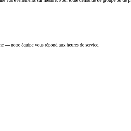
ueille vos événements sur mesure. Pour toute demande de groupe ou de pr
one — notre équipe vous répond aux heures de service.