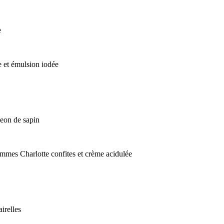
e
 et émulsion iodée
geon de sapin
ommes Charlotte confites et crème acidulée
irelles