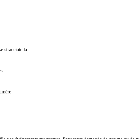
e stracciatella
es
 amère