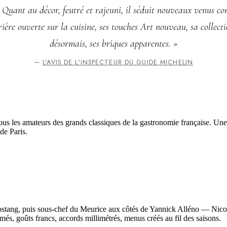
. Quant au décor, feutré et rajeuni, il séduit nouveaux venus c
ière ouverte sur la cuisine, ses touches Art nouveau, sa collecti
désormais, ses briques apparentes. »
—
L'AVIS DE L'INSPECTEUR DU GUIDE MICHELIN
ous les amateurs des grands classiques de la gastronomie française. Une s
de Paris.
tang, puis sous-chef du Meurice aux côtés de Yannick Alléno — Nicolas
imés, goûts francs, accords millimétrés, menus créés au fil des saisons.