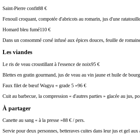
Saint-Pierre confit
88 €
Fenouil croquant, compotée d'abricots au romarin, jus d'une ratatouill
Homard bleu fumé
110 €
Dans un consommé corsé infusé aux épices douces, feuille de romaine
Les viandes
Le ris de veau croustillant à l'essence de noix
95 €
Blettes en gratin gourmand, jus de veau au vin jaune et huile de bour
Faux filet de bœuf Wagyu « grade 5 »
96 €
Cuit au barbecue, la compression « d'autres parties » glacée au jus, p
À partager
Canette au sang « à la presse »
88 € / pers.
Servie pour deux personnes, betteraves cuites dans leur jus et gel aux a