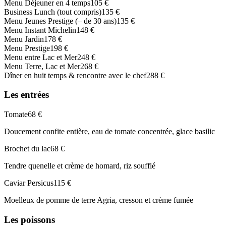
Menu Déjeuner en 4 temps
105 €
Business Lunch (tout compris)
135 €
Menu Jeunes Prestige (– de 30 ans)
135 €
Menu Instant Michelin
148 €
Menu Jardin
178 €
Menu Prestige
198 €
Menu entre Lac et Mer
248 €
Menu Terre, Lac et Mer
268 €
Dîner en huit temps & rencontre avec le chef
288 €
Les entrées
Tomate
68 €
Doucement confite entière, eau de tomate concentrée, glace basilic
Brochet du lac
68 €
Tendre quenelle et crème de homard, riz soufflé
Caviar Persicus
115 €
Moelleux de pomme de terre Agria, cresson et crème fumée
Les poissons