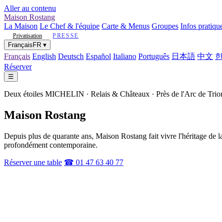
Aller au contenu
Maison Rostang
La Maison
Le Chef & l'équipe
Carte & Menus
Groupes
Infos pratiqu
Privatisation
PRESSE
Français
FR
▾
Français
English
Deutsch
Español
Italiano
Português
日本語
中文
Réserver
☰
Deux étoiles MICHELIN · Relais & Châteaux · Près de l'Arc de Tri
Maison Rostang
Depuis plus de quarante ans, Maison Rostang fait vivre l'héritage de 
profondément contemporaine.
Réserver une table
☎ 01 47 63 40 77