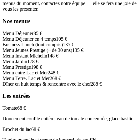
menus du moment, contactez notre équipe — elle se fera une joie de
vous les présenter.
Nos menus
Menu Déjeuner
85 €
Menu Déjeuner en 4 temps
105 €
Business Lunch (tout compris)
135 €
Menu Jeunes Prestige (– de 30 ans)
135 €
Menu Instant Michelin
148 €
Menu Jardin
178 €
Menu Prestige
198 €
Menu entre Lac et Mer
248 €
Menu Terre, Lac et Mer
268 €
Dîner en huit temps & rencontre avec le chef
288 €
Les entrées
Tomate
68 €
Doucement confite entière, eau de tomate concentrée, glace basilic
Brochet du lac
68 €
Tendre quenelle et crème de homard, riz soufflé