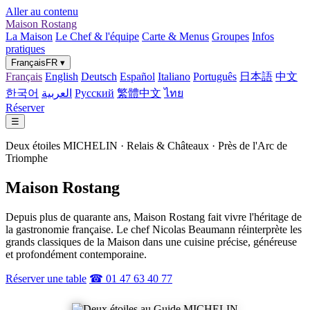
Aller au contenu
Maison Rostang
La Maison
Le Chef & l'équipe
Carte & Menus
Groupes
Infos
pratiques
Français
FR
▾
Français
English
Deutsch
Español
Italiano
Português
日本語
中文
한국어
العربية
Русский
繁體中文
ไทย
Réserver
☰
Deux étoiles MICHELIN · Relais & Châteaux · Près de l'Arc de
Triomphe
Maison Rostang
Depuis plus de quarante ans, Maison Rostang fait vivre l'héritage de
la gastronomie française. Le chef Nicolas Beaumann réinterprète les
grands classiques de la Maison dans une cuisine précise, généreuse
et profondément contemporaine.
Réserver une table
☎ 01 47 63 40 77