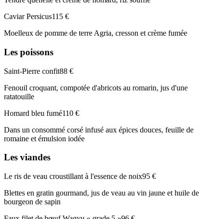
Caviar Persicus
115 €
Moelleux de pomme de terre Agria, cresson et crème fumée
Les poissons
Saint-Pierre confit
88 €
Fenouil croquant, compotée d'abricots au romarin, jus d'une
ratatouille
Homard bleu fumé
110 €
Dans un consommé corsé infusé aux épices douces, feuille de
romaine et émulsion iodée
Les viandes
Le ris de veau croustillant à l'essence de noix
95 €
Blettes en gratin gourmand, jus de veau au vin jaune et huile de
bourgeon de sapin
Faux filet de bœuf Wagyu « grade 5 »
96 €