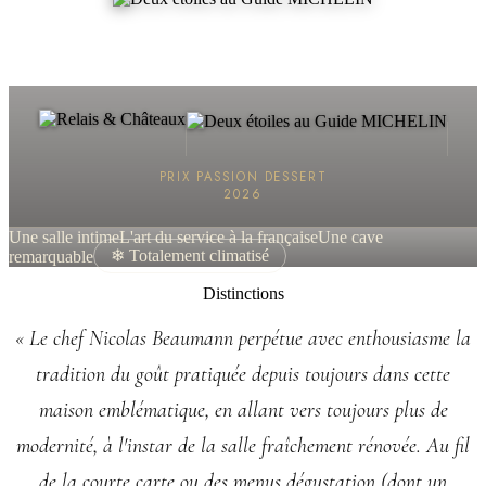
PRIX PASSION DESSERT
2026
Une salle intime
L'art du service à la française
Une cave
remarquable
❄ Totalement climatisé
Distinctions
« Le chef Nicolas Beaumann perpétue avec enthousiasme la
tradition du goût pratiquée depuis toujours dans cette
maison emblématique, en allant vers toujours plus de
modernité, à l'instar de la salle fraîchement rénovée. Au fil
de la courte carte ou des menus dégustation (dont un