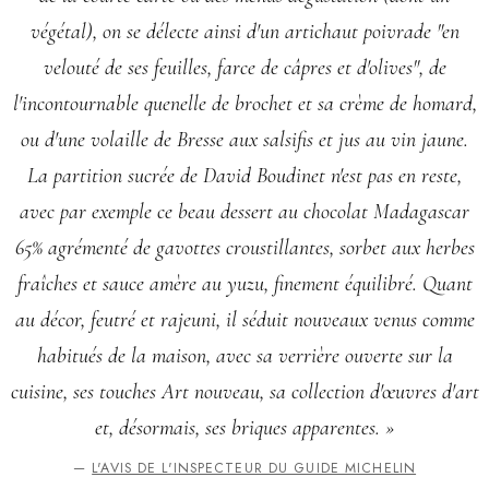
végétal), on se délecte ainsi d'un artichaut poivrade "en
velouté de ses feuilles, farce de câpres et d'olives", de
l'incontournable quenelle de brochet et sa crème de homard,
ou d'une volaille de Bresse aux salsifis et jus au vin jaune.
La partition sucrée de David Boudinet n'est pas en reste,
avec par exemple ce beau dessert au chocolat Madagascar
65% agrémenté de gavottes croustillantes, sorbet aux herbes
fraîches et sauce amère au yuzu, finement équilibré. Quant
au décor, feutré et rajeuni, il séduit nouveaux venus comme
habitués de la maison, avec sa verrière ouverte sur la
cuisine, ses touches Art nouveau, sa collection d'œuvres d'art
et, désormais, ses briques apparentes. »
—
L'AVIS DE L'INSPECTEUR DU GUIDE MICHELIN