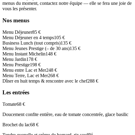
menus du moment, contactez notre équipe — elle se fera une joie de
vous les présenter.
Nos menus
Menu Déjeuner
85 €
Menu Déjeuner en 4 temps
105 €
Business Lunch (tout compris)
135 €
Menu Jeunes Prestige (– de 30 ans)
135 €
Menu Instant Michelin
148 €
Menu Jardin
178 €
Menu Prestige
198 €
Menu entre Lac et Mer
248 €
Menu Terre, Lac et Mer
268 €
Dîner en huit temps & rencontre avec le chef
288 €
Les entrées
Tomate
68 €
Doucement confite entière, eau de tomate concentrée, glace basilic
Brochet du lac
68 €
Tendre quenelle et crème de homard, riz soufflé