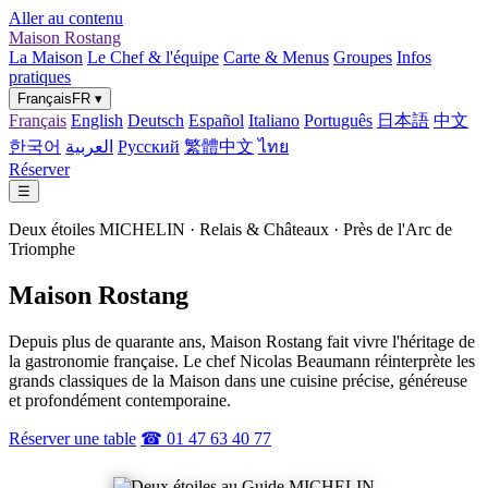
Aller au contenu
Maison Rostang
La Maison
Le Chef & l'équipe
Carte & Menus
Groupes
Infos
pratiques
Français
FR
▾
Français
English
Deutsch
Español
Italiano
Português
日本語
中文
한국어
العربية
Русский
繁體中文
ไทย
Réserver
☰
Deux étoiles MICHELIN · Relais & Châteaux · Près de l'Arc de
Triomphe
Maison Rostang
Depuis plus de quarante ans, Maison Rostang fait vivre l'héritage de
la gastronomie française. Le chef Nicolas Beaumann réinterprète les
grands classiques de la Maison dans une cuisine précise, généreuse
et profondément contemporaine.
Réserver une table
☎ 01 47 63 40 77