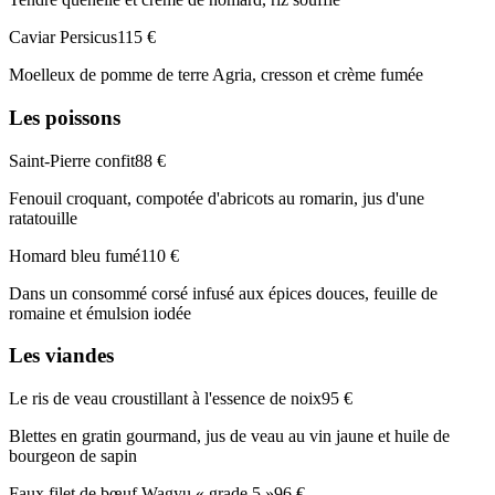
Caviar Persicus
115 €
Moelleux de pomme de terre Agria, cresson et crème fumée
Les poissons
Saint-Pierre confit
88 €
Fenouil croquant, compotée d'abricots au romarin, jus d'une
ratatouille
Homard bleu fumé
110 €
Dans un consommé corsé infusé aux épices douces, feuille de
romaine et émulsion iodée
Les viandes
Le ris de veau croustillant à l'essence de noix
95 €
Blettes en gratin gourmand, jus de veau au vin jaune et huile de
bourgeon de sapin
Faux filet de bœuf Wagyu « grade 5 »
96 €