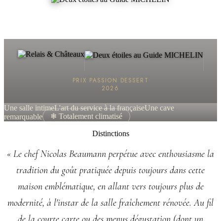
PRIX PASSION DESSERT
2026
Une salle intime
L'art du service à la française
Une cave
remarquable
❄ Totalement climatisé
Distinctions
« Le chef Nicolas Beaumann perpétue avec enthousiasme la
tradition du goût pratiquée depuis toujours dans cette
maison emblématique, en allant vers toujours plus de
modernité, à l'instar de la salle fraîchement rénovée. Au fil
de la courte carte ou des menus dégustation (dont un