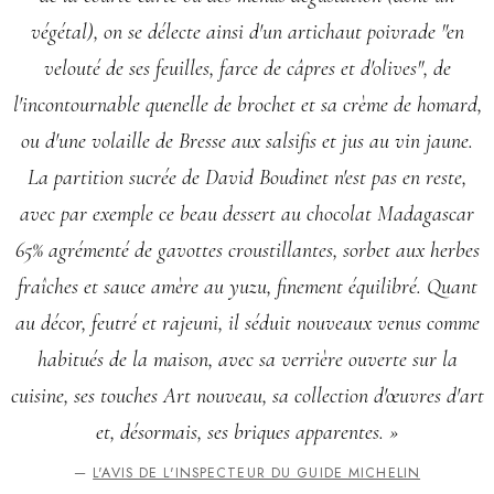
végétal), on se délecte ainsi d'un artichaut poivrade "en
velouté de ses feuilles, farce de câpres et d'olives", de
l'incontournable quenelle de brochet et sa crème de homard,
ou d'une volaille de Bresse aux salsifis et jus au vin jaune.
La partition sucrée de David Boudinet n'est pas en reste,
avec par exemple ce beau dessert au chocolat Madagascar
65% agrémenté de gavottes croustillantes, sorbet aux herbes
fraîches et sauce amère au yuzu, finement équilibré. Quant
au décor, feutré et rajeuni, il séduit nouveaux venus comme
habitués de la maison, avec sa verrière ouverte sur la
cuisine, ses touches Art nouveau, sa collection d'œuvres d'art
et, désormais, ses briques apparentes. »
—
L'AVIS DE L'INSPECTEUR DU GUIDE MICHELIN